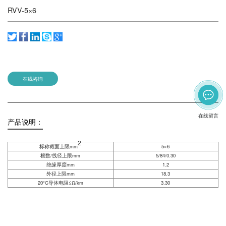
RVV-5×6
在线咨询
在线留言
产品说明：
2
标称截面上限mm
5×6
根数/线径上限mm
5/84/0.30
绝缘厚度mm
1.2
外径上限mm
18.3
20°C导体电阻≤Ω/km
3.30
发送