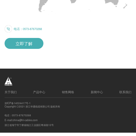
电话：0573-87670268
立即了解
发送
关于我们
产品中心
销售网络
新闻中心
联系我们
浙ICP备14024417号-1
Copyright ◎2021 浙江华通线缆有限公司 版权所有
电话：0573-87670268
E-mail:china@ht-cables.com
浙江省海宁市丁桥镇钱江工业园区粤保路12号