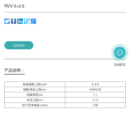
RVV-3×2.5
在线咨询
在线留言
产品说明：
标称截面上限mm2
3×2.5
根数/线径上限mm
3/49/0.25
绝缘厚度mm
1.1
外径上限mm
11.4
20°C导体电阻≤Ω/km
7.98
发送