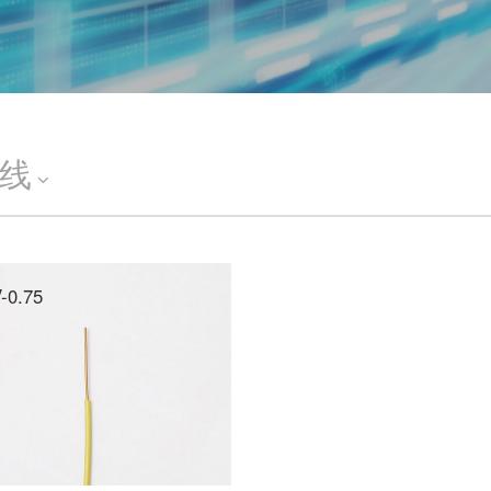
电线
-0.75