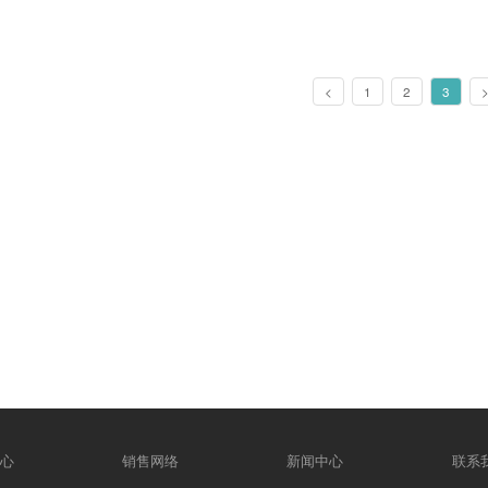
<
1
2
3
中心
销售网络
新闻中心
联系