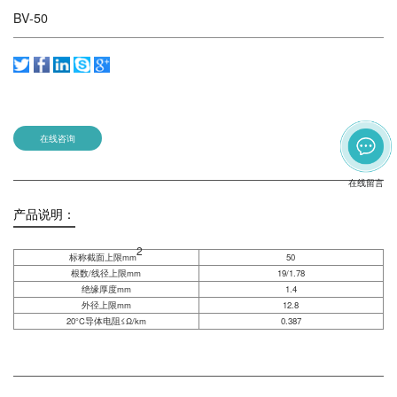
BV-50
在线咨询
在线留言
产品说明：
2
标称截面上限mm
50
根数/线径上限mm
19/1.78
绝缘厚度mm
1.4
外径上限mm
12.8
20°C导体电阻≤Ω/km
0.387
发送