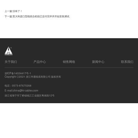
上一篇:
没有了！
下一篇:
意大利进口型线绞合机组已交付完毕并开始安装调试
发送
关于我们
产品中心
销售网络
新闻中心
联系我们
浙ICP备14024417号-1
Copyright ◎2021 浙江华通线缆有限公司 版权所有
电话：0573-87670268
E-mail:china@ht-cables.com
浙江省海宁市丁桥镇钱江工业园区粤保路12号